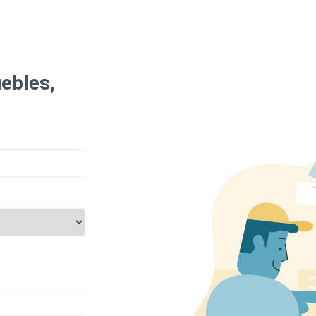
uebles,
o