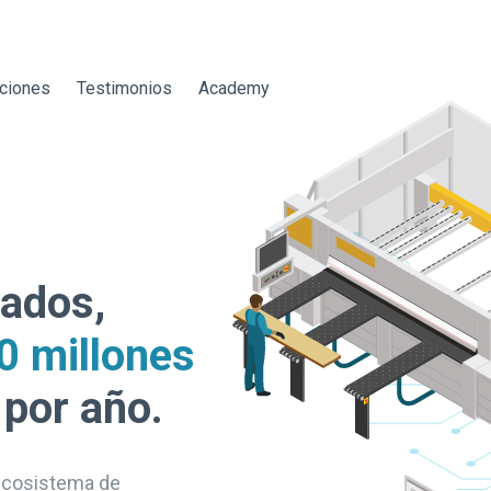
aciones
Testimonios
Academy
tados,
0 millones
 por año.
 ecosistema de