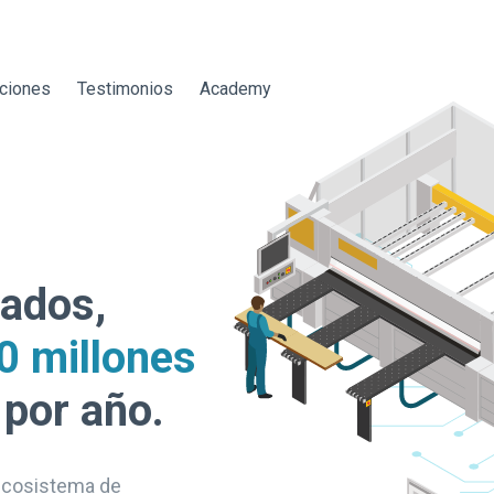
aciones
Testimonios
Academy
tados,
0 millones
 por año.
 ecosistema de